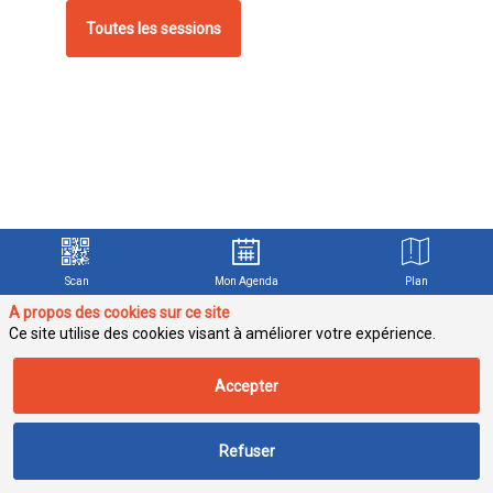
Toutes les sessions
c
p
d
Scan
Mon Agenda
Plan
A propos des cookies sur ce site
l
Ce site utilise des cookies visant à améliorer votre expérience.
d
o
Accepter
l
p
o
Refuser
a