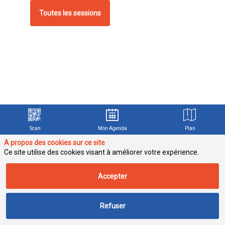
Toutes les sessions
R
s
Scan
Mon Agenda
Plan
d
e
A propos des cookies sur ce site
d
Ce site utilise des cookies visant à améliorer votre expérience.
t
c
Accepter
s
r
Refuser
R