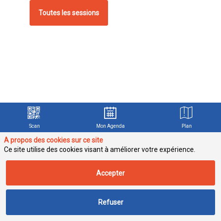
Toutes les sessions
u
P
à
Scan
Mon Agenda
Plan
d
A propos des cookies sur ce site
B
Ce site utilise des cookies visant à améliorer votre expérience.
s
Accepter
d
D
o
Refuser
g
d