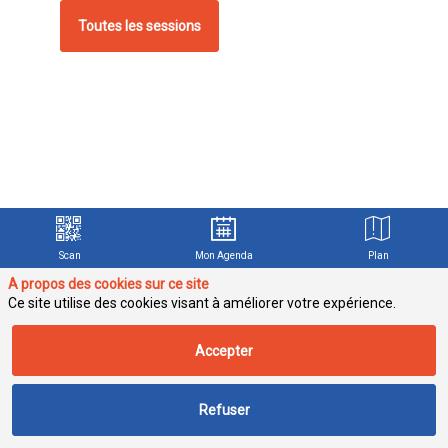
Toutes les sessions
L
s
d
a
p
Scan
Mon Agenda
Plan
q
A propos des cookies sur ce site
%
Ce site utilise des cookies visant à améliorer votre expérience.
s
Accepter
R
Refuser
(