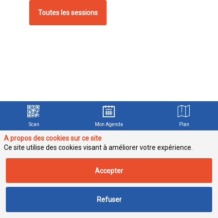
Toutes les sessions
u
P
à
Scan
Mon Agenda
Plan
d
A propos des cookies sur ce site
B
Ce site utilise des cookies visant à améliorer votre expérience.
s
Accepter
d
D
o
Refuser
g
d